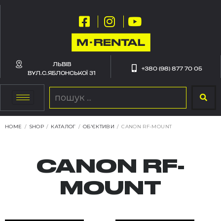
ЛЬВІВ
+380 (98) 877 70 05
ВУЛ.С.ЯБЛОНСЬКОЇ 31
HOME
/
SHOP
/
КАТАЛОГ
/
ОБ'ЄКТИВИ
/
CANON RF-MOUNT
CANON RF-
MOUNT