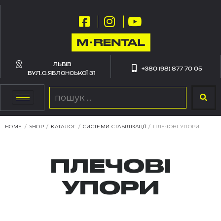
ЛЬВІВ
+380 (98) 877 70 05
ВУЛ.С.ЯБЛОНСЬКОЇ 31
HOME
/
SHOP
/
КАТАЛОГ
/
СИСТЕМИ СТАБІЛІЗАЦІЇ
/
ПЛЕЧОВІ УПОРИ
ПЛЕЧОВІ
УПОРИ