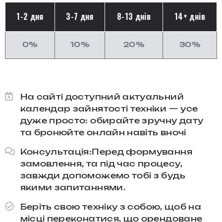
1-2 дня
3-7 дня
8-13 днів
14+ днів
0%
10%
20%
30%
На сайті доступний актуальний
календар зайнятості техніки — усе
дуже просто: обирайте зручну дату
та бронюйте онлайн навіть вночі
Консультація:Перед формування
замовлення, та під час процесу,
завжди допоможемо тобі з будь
якими запитаннями.​
Беріть свою техніку з собою, щоб на
місці переконатися, що орендоване