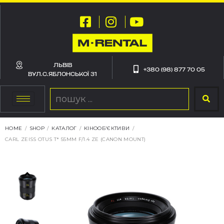
ЛЬВІВ
+380 (98) 877 70 05
ВУЛ.С.ЯБЛОНСЬКОЇ 31
HOME
/
SHOP
/
КАТАЛОГ
/
КІНООБ'ЄКТИВИ
/
CARL ZEISS OTUS T* 55MM F/1.4 ZE (CANON MOUNT)