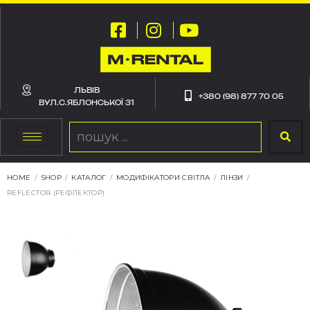
ЛЬВІВ
+380 (98) 877 70 05
ВУЛ.С.ЯБЛОНСЬКОЇ 31
HOME
/
SHOP
/
КАТАЛОГ
/
МОДИФІКАТОРИ СВІТЛА
/
ЛІНЗИ
/
REFLECTOR (РЕФЛЕКТОР)