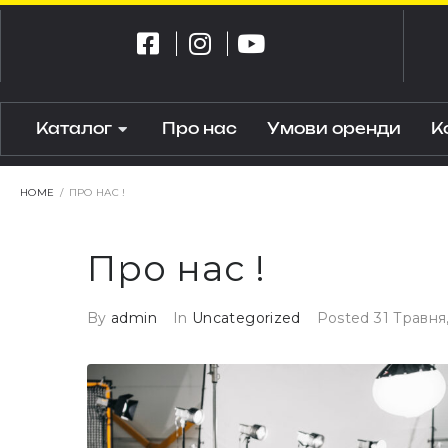
Каталог
Про нас
Умови оренди
К
HOME
/
ПРО НАС !
Про нас !
By
admin
In
Uncategorized
Posted
31 Травня