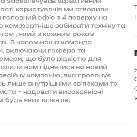
та забезпечував ефективний
ності користувачів ми створили
и головний офіс з 4 поверху на
о комфортніше забирати техніку та
том , який з кожним роком
ах. З часом наша команда
и, включаючи гафера та
камери, що було рідкістю для
зволили нам піднятися на новий
офесійну компанію, яка пропонує
ь лише внутрішніми зв’язками та
мета – надавати високоякісні
 будь яких клієнтів.