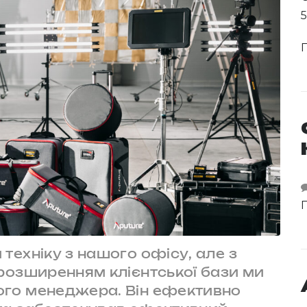
П
П
техніку з нашого офісу, але з
розширенням клієнтської бази ми
ого менеджера. Він ефективно