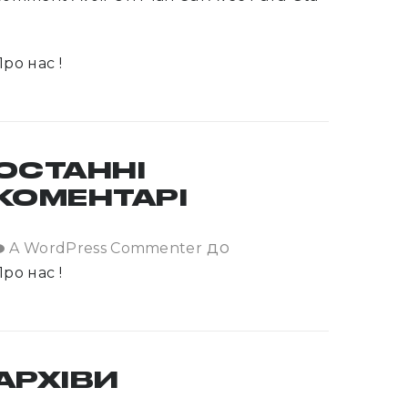
5
ро нас !
ОСТАННІ
КОМЕНТАРІ
до
A WordPress Commenter
ро нас !
АРХІВИ