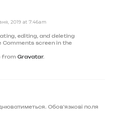
вня, 2019 at 7:46am
ting, editing, and deleting
he Comments screen in the
e from
Gravatar
.
юднюватиметься.
Обов’язкові поля