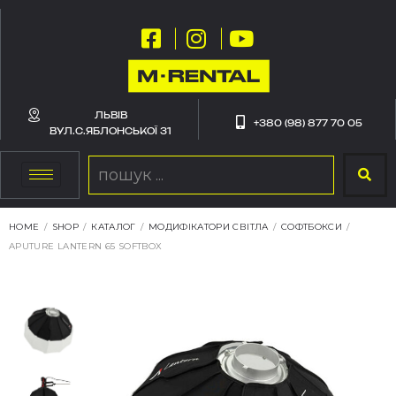
ЛЬВІВ
+380 (98) 877 70 05
ВУЛ.С.ЯБЛОНСЬКОЇ 31
HOME
/
SHOP
/
КАТАЛОГ
/
МОДИФІКАТОРИ СВІТЛА
/
СОФТБОКСИ
/
APUTURE LANTERN 65 SOFTBOX