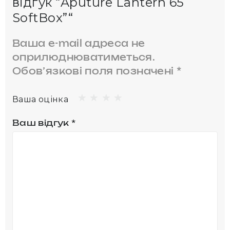
відгук “Aputure Lantern 65
SoftBox”“
Ваша e-mail адреса не
оприлюднюватиметься.
Обов’язкові поля позначені
*
Ваша оцінка
Ваш відгук
*