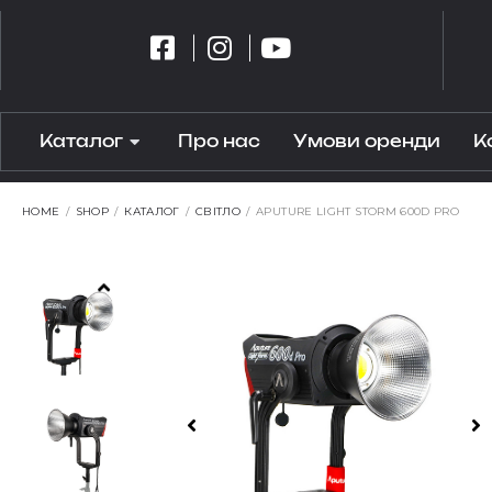
Каталог
Про нас
Умови оренди
К
HOME
/
SHOP
/
КАТАЛОГ
/
СВІТЛО
/
APUTURE LIGHT STORM 600D PRO