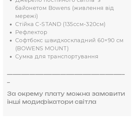
Джерело постійного світла з
байонетом Bowens (живлення від
мережі)
Стійка C-STAND (135cсм-320см)
Рефлектор
Софтбокс швидкоскладний 60×90 см
(BOWENS MOUNT)
Сумка для транспортування
__________________________________________
_
За окрему плату можна замовити
інші модифікатори світла