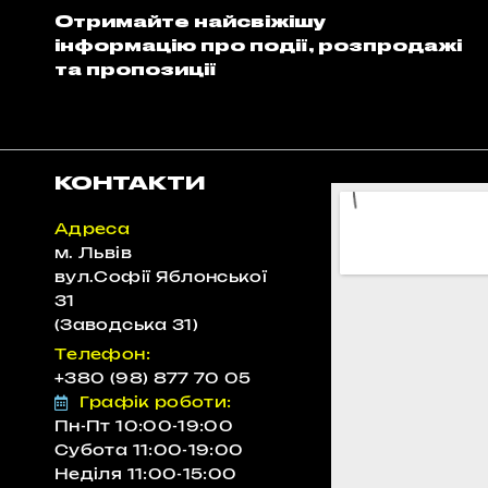
Отримайте найсвіжішу
інформацію про події, розпродажі
та пропозиції
КОНТАКТИ
Адреса
м. Львів
вул.Софії Яблонської
31
(Заводська 31)
Телефон:
+380 (98) 877 70 05
"Співпраця однозначно
Графік роботи:
повторюватиметься ,так як є гора
Пн-Пт 10:00-19:00
Субота 11:00-19:00
класної техніки і самі хлопці контактні та
Неділя 11:00-15:00
лояльні."