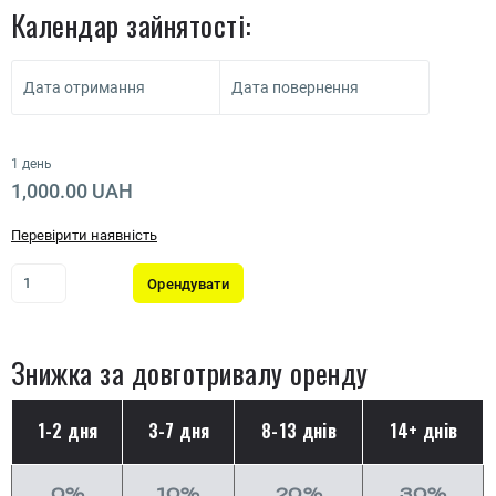
Календар зайнятості:
Дата отримання
Дата повернення
1 день
1,000.00 UAH
Перевірити наявність
Орендувати
Знижка за довготривалу оренду
1-2 дня
3-7 дня
8-13 днів
14+ днів
0%
10%
20%
30%