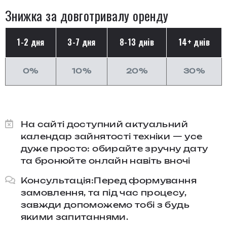
Знижка за довготривалу оренду
1-2 дня
3-7 дня
8-13 днів
14+ днів
0%
10%
20%
30%
На сайті доступний актуальний
календар зайнятості техніки — усе
дуже просто: обирайте зручну дату
та бронюйте онлайн навіть вночі
Консультація:Перед формування
замовлення, та під час процесу,
завжди допоможемо тобі з будь
якими запитаннями.​