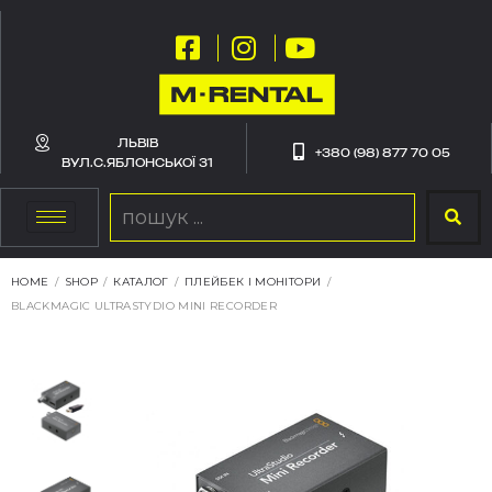
ЛЬВІВ
+380 (98) 877 70 05
ВУЛ.С.ЯБЛОНСЬКОЇ 31
HOME
/
SHOP
/
КАТАЛОГ
/
ПЛЕЙБЕК І МОНІТОРИ
/
BLACKMAGIC ULTRASTYDIO MINI RECORDER