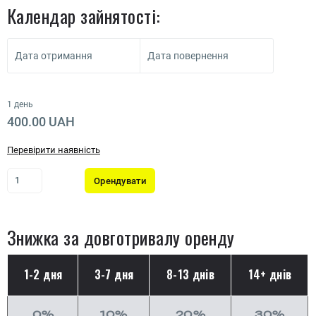
Календар зайнятості:
Дата отримання
Дата повернення
1 день
400.00 UAH
Перевірити наявність
Орендувати
Знижка за довготривалу оренду
1-2 дня
3-7 дня
8-13 днів
14+ днів
0%
10%
20%
30%