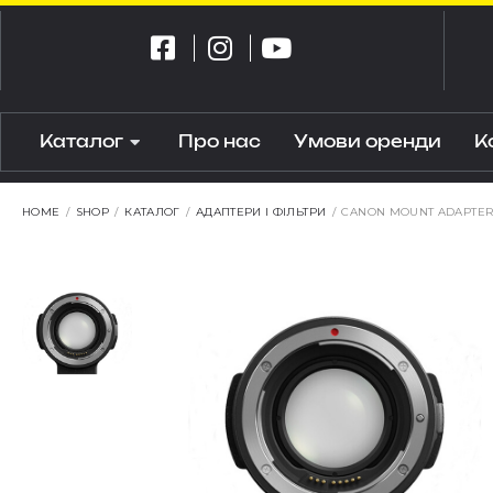
Каталог
Про нас
Умови оренди
К
HOME
/
SHOP
/
КАТАЛОГ
/
АДАПТЕРИ І ФІЛЬТРИ
/
CANON MOUNT ADAPTER E