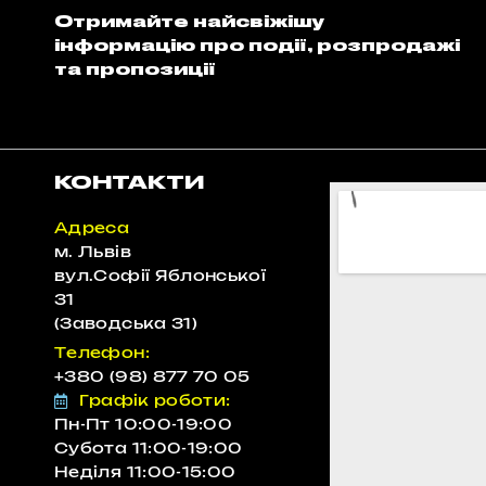
Отримайте найсвіжішу
інформацію про події, розпродажі
та пропозиції
КОНТАКТИ
Адреса
м. Львів
вул.Софії Яблонської
31
(Заводська 31)
Телефон:
+380 (98) 877 70 05
"Співпраця однозначно
Графік роботи:
повторюватиметься ,так як є гора
Пн-Пт 10:00-19:00
Субота 11:00-19:00
класної техніки і самі хлопці контактні та
Неділя 11:00-15:00
лояльні."