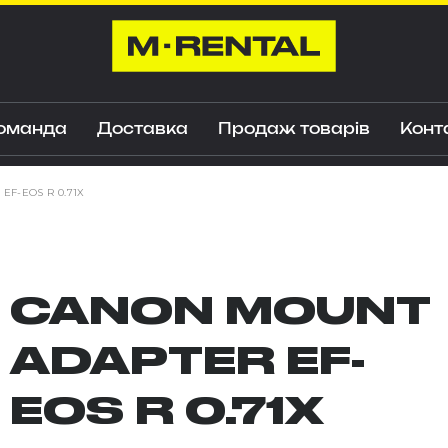
оманда
Доставка
Продаж товарів
Конт
F-EOS R 0.71X
CANON MOUNT
ADAPTER EF-
EOS R 0.71X