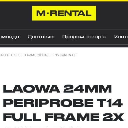
оманда
Доставка
Продаж товарів
Конт
ROBE T14 FULL FRAME 2X CINE LENS CANON EF
LAOWA 24MM
PERIPROBE T14
FULL FRAME 2X