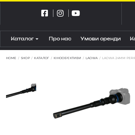
Каталог
Про нас
Умови оренди
К
HOME
/
SHOP
/
КАТАЛОГ
/
КІНООБ'ЄКТИВИ
/
LAOWA
/
LAOWA 24MM PERIP