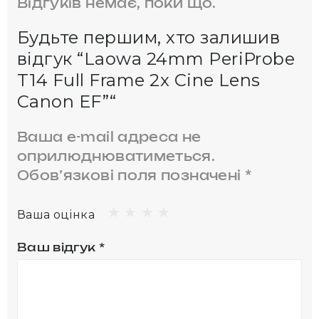
Відгуків немає, поки що.
Будьте першим, хто залишив
відгук “Laowa 24mm PeriProbe
T14 Full Frame 2x Cine Lens
Canon EF”“
Ваша e-mail адреса не
оприлюднюватиметься.
Обов’язкові поля позначені
*
Ваша оцінка
Ваш відгук
*