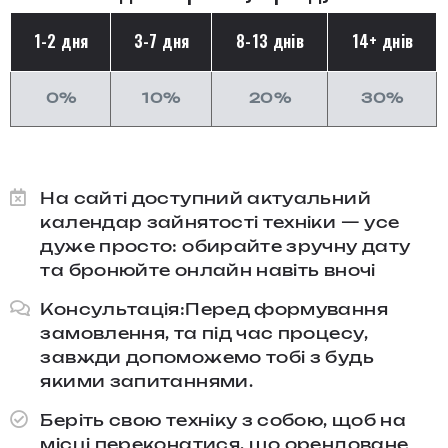
1-2 дня
3-7 дня
8-13 днів
14+ днів
0%
10%
20%
30%
На сайті доступний актуальний
календар зайнятості техніки — усе
дуже просто: обирайте зручну дату
та бронюйте онлайн навіть вночі
Консультація:Перед формування
замовлення, та під час процесу,
завжди допоможемо тобі з будь
якими запитаннями.​
Беріть свою техніку з собою, щоб на
місці переконатися, що орендоване