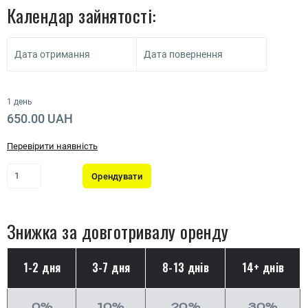
Календар зайнятості:
Дата отримання
Дата повернення
1 день
650.00 UAH
Перевірити наявність
Орендувати
Знижка за довготривалу оренду
1-2 дня
3-7 дня
8-13 днів
14+ днів
0%
10%
20%
30%