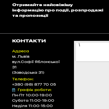
Отримайте найсвіжішу
інформацію про події, розпродажі
та пропозиції
КОНТАКТИ
Адреса
м. Львів
вул.Софії Яблонської
31
(Заводська 31)
Телефон:
+380 (98) 877 70 05
"Співпраця однозначно
Графік роботи:
повторюватиметься ,так як є гора
Пн-Пт 10:00-19:00
Субота 11:00-19:00
класної техніки і самі хлопці контактні та
Неділя 11:00-15:00
лояльні."