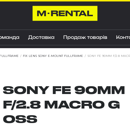
оманда
Доставка
Продаж товарів
Конт
 FULLFRAME
/
FIX LENS SONY E-MOUNT FULLFRAME
/
SONY FE 90MM F/2.8 MAC
SONY FE 90MM
F/2.8 MACRO G
OSS