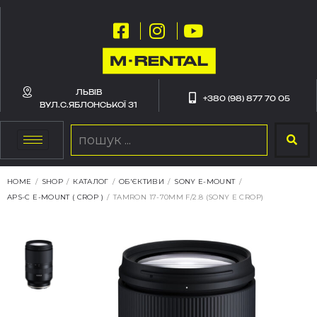
ЛЬВІВ
+380 (98) 877 70 05
ВУЛ.С.ЯБЛОНСЬКОЇ 31
HOME
/
SHOP
/
КАТАЛОГ
/
ОБ'ЄКТИВИ
/
SONY E-MOUNT
/
APS-C E-MOUNT ( CROP )
/
TAMRON 17-70MM F/2.8 (SONY E CROP)