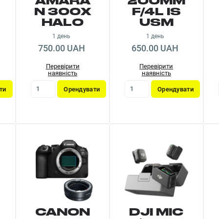
AMARA
200MM
N 300X
F/4L IS
HALO
USM
1 день
1 день
750.00 UAH
650.00 UAH
Перевірити
Перевірити
наявність
наявність
ти
Орендувати
Орендувати
CANON
DJI MIC