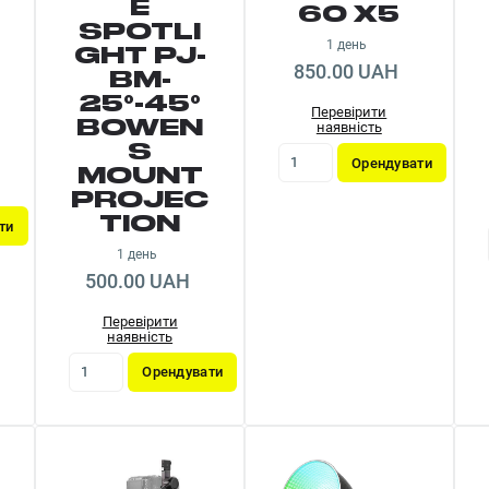
E
60 X5
SPOTLI
1 день
GHT PJ-
850.00 UAH
BM-
25°-45°
Перевірити
BOWEN
наявність
S
Орендувати
MOUNT
PROJEC
TION
ти
1 день
500.00 UAH
Перевірити
наявність
Орендувати