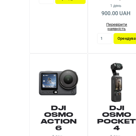
1 день
900.00 UAH
Перевірити
наявність
Орендува
DJI
DJI
OSMO
OSMO
ACTION
POCKE
6
4