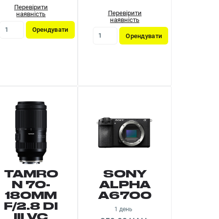
Перевірити
Перевірити
наявність
наявність
Орендувати
Орендувати
TAMRO
SONY
N 70-
ALPHA
180MM
A6700
F/2.8 DI
1 день
III VC