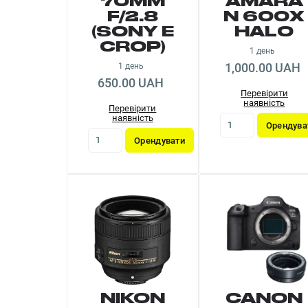
70MM
AMARA
F/2.8
N 600X
(SONY E
HALO
CROP)
1 день
1,000.00 UAH
1 день
650.00 UAH
Перевірити
наявність
Перевірити
наявність
Орендува
Орендувати
NIKON
CANON