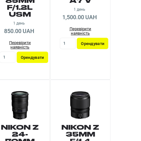
85MM
A7 V
F/1.2L
1 день
USM
1,500.00 UAH
1 день
Перевірити
850.00 UAH
наявність
Перевірити
Орендувати
наявність
Орендувати
NIKON Z
NIKON Z
24-
35MM