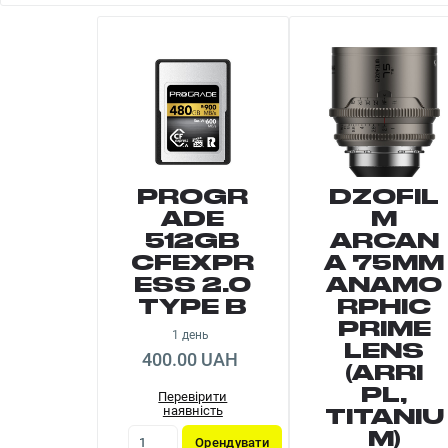
PROGR
DZOFIL
ADE
M
512GB
ARCAN
CFEXPR
A 75MM
ESS 2.0
ANAMO
TYPE B
RPHIC
PRIME
1 день
LENS
400.00 UAH
(ARRI
PL,
Перевірити
наявність
TITANIU
M)
Орендувати