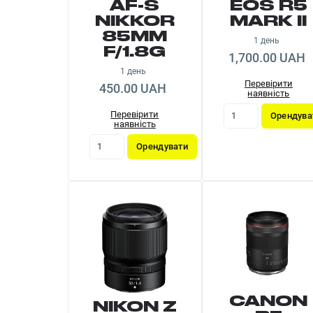
AF-S
EOS R5
NIKKOR
MARK II
85MM
1 день
F/1.8G
1,700.00 UAH
1 день
Перевірити
450.00 UAH
наявність
Перевірити
Орендува
наявність
Орендувати
CANON
NIKON Z