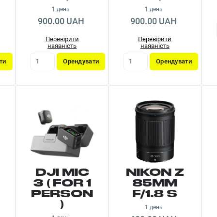
1 день
1 день
900.00 UAH
900.00 UAH
Перевірити
Перевірити
наявність
наявність
ти
Орендувати
Орендувати
DJI MIC
NIKON Z
3 ( FOR 1
85MM
T
PERSON
F/1.8 S
)
1 день