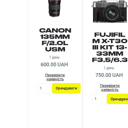
CANON
FUJIFIL
135MM
M X-T30
F/2.0L
III KIT 13-
USM
33MM
1 день
F3.5/6.3
600.00 UAH
1 день
750.00 UAH
Перевірити
наявність
Перевірити
Орендувати
наявність
Орендува