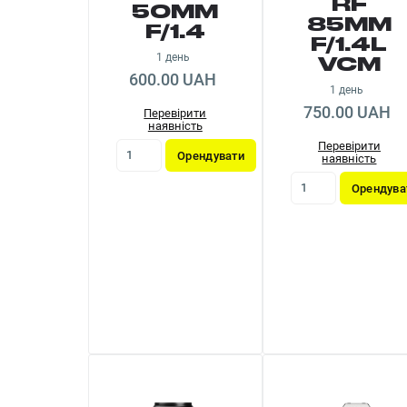
RF
50MM
85MM
F/1.4
F/1.4L
1 день
VCM
600.00 UAH
1 день
750.00 UAH
Перевірити
наявність
Перевірити
Орендувати
наявність
Орендува