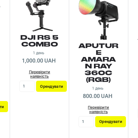
DJI RS 5
COMBO
APUTUR
E
1 день
AMARA
1,000.00 UAH
N RAY
Перевірити
360C
наявність
(RGB)
Орендувати
1 день
800.00 UAH
ти
Перевірити
наявність
Орендувати