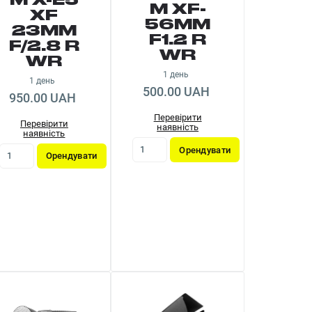
M X-E5
M XF-
XF
56MM
23MM
F1.2 R
F/2.8 R
WR
WR
1 день
1 день
500.00 UAH
950.00 UAH
Перевірити
Перевірити
наявність
наявність
Орендувати
Орендувати