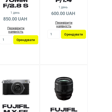
70MM
F/1.4
F/2.8 S
1 день
600.00 UAH
1 день
850.00 UAH
Перевірити
наявність
Перевірити
наявність
Орендувати
Орендувати
FUJIFIL
FUJIFIL