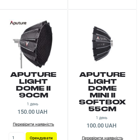
APUTURE
APUTURE
LIGHT
LIGHT
DOME II
DOME
90CM
MINI II
SOFTBOX
1 день
55CM
150.00 UAH
1 день
Перевірити наявність
100.00 UAH
Орендувати
Перевірити наявність