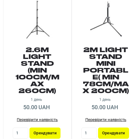
2.6M
2M LIGHT
LIGHT
STAND
STAND
MINI
(MIN
PORTABL
100CM/M
E( MIN
AX
78CM/MA
260CM)
X 200CM)
1 день
1 день
50.00 UAH
50.00 UAH
Перевірити наявність
Перевірити наявність
Орендувати
Орендувати